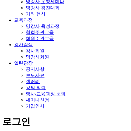
명강사 초청세미나
명강사 경진대회
기타 행사
교육과정
명강사 육성과정
협회주관교육
회원주관교육
강사검색
강사회원
명강사회원
열린광장
공지사항
보도자료
갤러리
강의 의뢰
행사/교육과정 문의
세미나신청
가입인사
로그인