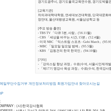
경기도광주시, 경기도율곡교육연수원, 경기도박물관, 
[교육기관]  

차의과대학대학원, 연세대보건대학원, 단국대문화예
장안대, 울산대평생교육원, 서울삼성학교 등

[주요 방송 출연]

- TBS TV 「다큐 5분, 사람」('16.11월)

- CBS 「세상을 바꾸는 시간, 15분」('12.4월)

- 미국 NBC 「익스트림 스포츠 - Gobi March」('05.9월
- MBC 「일요일 일요일 밤에」('05.5월)

- KBS 「김동건의 한국 한국인」('04.10월) 

[기타]

- 「강의스킬 향상 과정」수료(수석, 서울시인재개발원
- 「제17기 명강사 육성 과정」수료(수석, 한국강사
메일무단수집거부
개인정보처리방침
회원가입안내
찾아오시는길
OP
OMPANY : (사)한국강사협회
DDRESS : 서울시 강서구 양천로 344, 대방디엠시티 1차 B동 201-2호