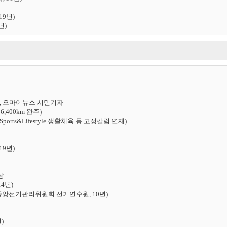
년)

년)
원, 오마이뉴스 시민기자

,400km 완주)

orts&Lifestyle 생활체육 등 고정칼럼 연재)

9년)



년)

중앙선거관리위원회 선거연수원, 10년)

)