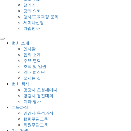
갤러리
강의 의뢰
행사/교육과정 문의
세미나신청
가입인사
협회 소개
인사말
협회 소개
주요 연혁
조직 및 임원
역대 회장단
오시는 길
협회 행사
명강사 초청세미나
명강사 경진대회
기타 행사
교육과정
명강사 육성과정
협회주관교육
회원주관교육
강사검색