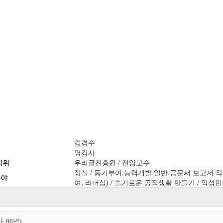
김경수
명강사
직위
우리글진흥원 / 전임교수
정신 / 동기부여,능력개발 일반,공문서 보고서 작
분야
여, 리더십) / 슬기로운 공직생활 만들기 / 악성
96년)
