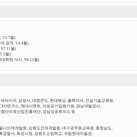
.7월) 

저, '14.4월)

.11월)

3월)

 석사, '94.12월)

국타이어, 삼양사, 대명콘도, 현대해상, 블랙야크, 건설기술교육원,

CEO연구소, 현대시멘트, 지방공기업평가원, 경남개발공사, 

첨단의료산업진흥재단, 성남상공회의소 등 

울시인재개발원, 강원도인재개발원, 대구공무원교육원, 충청남도, 

경찰서, 화성시청, 강원도소방학교, 국립현대미술관, 
