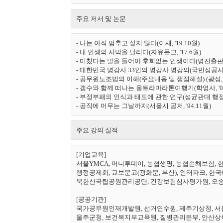
주요 저서 및 논문
- 나는 아직 멈추고 싶지 않다(이새, '19.10월)

- 내 인생의 사막을 달리다(자유문고, '17.6월)

- 미쳤다는 말을 들어야 후회없는 인생이다(명진출판, '13
- 대한민국 명강사 33인의 명강사 명강의(국민성공시대 공
- 공무원노조법의 이해(주요내용 및 쟁점해설) (광성, '07
- 갱수와 함께 떠나는 울트라마라톤여행기(학영사, '05.
- 부정부패의 인식과 태도에 관한 연구(성균관대 행정대학원
- 공직에 머무는 그날까지(서울시 공저, '94.11월)
주요 강의 실적
[기업교육]  

서울YMCA, 머니투데이, 농협생명, 농협손해보험, 한
행정공제회, 교보문고(광화문, 부산), 인터파크, 한국
북한산국립공원관리공단, 건강보험심사평가원, 오송
[공공기관]

국가공무원인재개발원, 선거연수원, 제주기상청, 서
울주군청, 보건복지부교육원, 질병관리본부, 안산상록