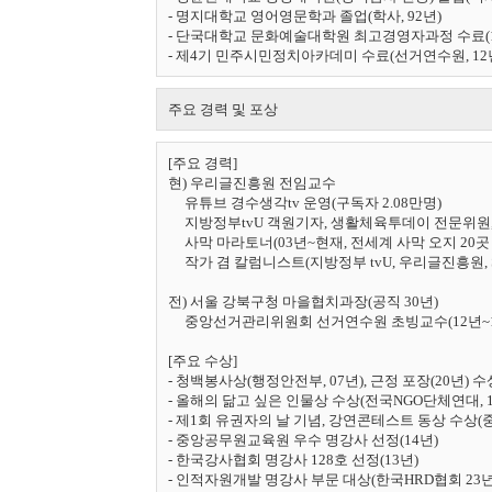
- 명지대학교 영어영문학과 졸업(학사, 92년)

- 단국대학교 문화예술대학원 최고경영자과정 수료(19
- 제4기 민주시민정치아카데미 수료(선거연수원, 12
주요 경력 및 포상
[주요 경력]

현) 우리글진흥원 전임교수

     유튜브 경수생각tv 운영(구독자 2.08만명)

     지방정부tvU 객원기자, 생활체육투데이 전문위
     사막 마라토너(03년~현재, 전세계 사막 오지 20곳 6
     작가 겸 칼럼니스트(지방정부 tvU, 우리글진흥원, Sp
전) 서울 강북구청 마을협치과장(공직 30년)

     중앙선거관리위원회 선거연수원 초빙교수(12년~1
[주요 수상]

- 청백봉사상(행정안전부, 07년), 근정 포장(20년) 수상
- 올해의 닮고 싶은 인물상 수상(전국NGO단체연대, 14
- 제1회 유권자의 날 기념, 강연콘테스트 동상 수상(
- 중앙공무원교육원 우수 명강사 선정(14년)

- 한국강사협회 명강사 128호 선정(13년)

- 인적자원개발 명강사 부문 대상(한국HRD협회 23년