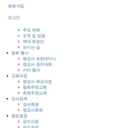
회원가입
로그인
주요 연혁
조직 및 임원
역대 회장단
오시는 길
협회 행사
명강사 초청세미나
명강사 경진대회
기타 행사
교육과정
명강사 육성과정
협회주관교육
회원주관교육
강사검색
강사회원
명강사회원
열린광장
공지사항
보도자료